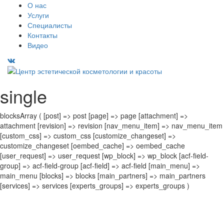
О нас
Услуги
Специалисты
Контакты
Видео
single
blocksArray ( [post] => post [page] => page [attachment] =>
attachment [revision] => revision [nav_menu_item] => nav_menu_item
[custom_css] => custom_css [customize_changeset] =>
customize_changeset [oembed_cache] => oembed_cache
[user_request] => user_request [wp_block] => wp_block [acf-field-
group] => acf-field-group [acf-field] => acf-field [main_menu] =>
main_menu [blocks] => blocks [main_partners] => main_partners
[services] => services [experts_groups] => experts_groups )